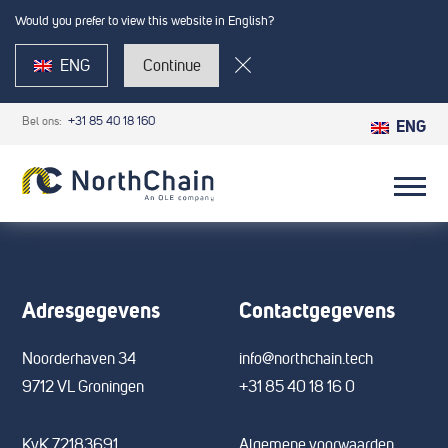
Would you prefer to view this website in English?
ENG
Continue
Bel ons:
+31 85 40 18 160
ENG
Adresgegevens
Contactgegevens
Noorderhaven 34
info@northchain.tech
9712 VL Groningen
+31 85 40 18 16 0
KvK 72183691
Algemene voorwaarden