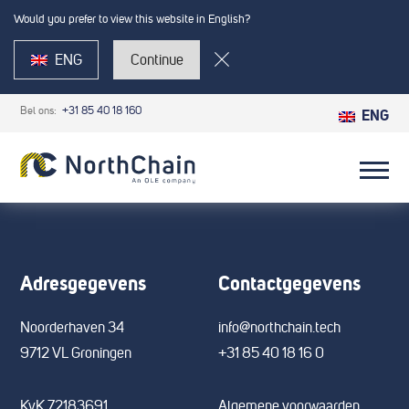
Would you prefer to view this website in English?
ENG
Continue
Bel ons:
+31 85 40 18 160
ENG
Adresgegevens
Contactgegevens
Noorderhaven 34
info@northchain.tech
9712 VL Groningen
+31 85 40 18 16 0
KvK 72183691
Algemene voorwaarden